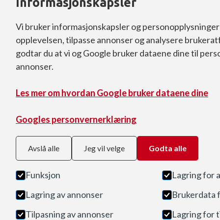
Informasjonskapsler
Vi bruker informasjonskapsler og personopplysninger 
opplevelsen, tilpasse annonser og analysere brukerat
godtar du at vi og Google bruker dataene dine til perso
annonser.
Les mer om hvordan Google bruker dataene dine
Googles personvernerklæring
Avslå alle
Jeg vil velge
Godta alle
Funksjon
Lagring for 
Lagring av annonser
Brukerdata 
Tilpasning av annonser
Lagring for 