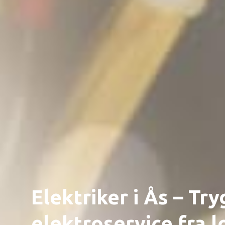
Elektriker i Ås – T
elektroservice fra l