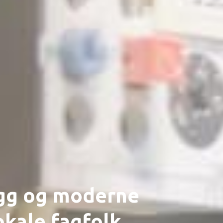
rygg og moderne
okale fagfolk