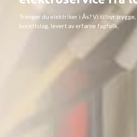
Trenger du elektriker i Ås? Vi tilbyr trygge
borettslag, levert av erfarne fagfolk.