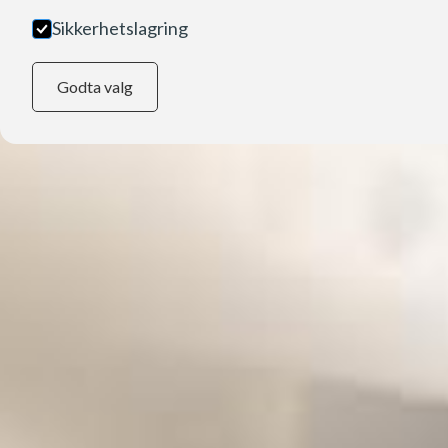
Sikkerhetslagring
Godta valg