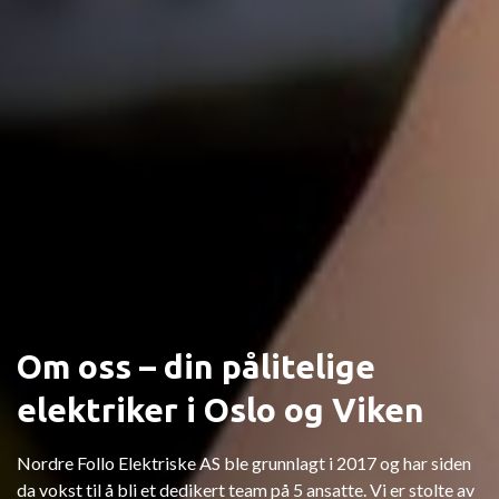
Om oss – din pålitelige
elektriker i Oslo og Viken
Nordre Follo Elektriske AS ble grunnlagt i 2017 og har siden
da vokst til å bli et dedikert team på 5 ansatte. Vi er stolte av