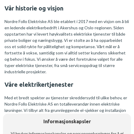
Vår historie og visjon
Nordre Follo Elektriske AS ble etablert i 2017 med en visjon om å bli
en ledende elektrikerbedrift i Akershus og Oslo-regionen. Siden
oppstarten har vi levert høykvalitets elektriske tjenester til både
private boliger og næringsbygg. Vi er stolte av å ha opparbeidet
oss et solid rykte for pålitelighet og kompetanse. Vårt mål er å
fortsette å vokse, samtidig som vi alltid setter kundens sikkerhet
og behov i fokus. Vi ønsker å være det foretrukne valget for alle
typer elektriske tjenester, fra små serviceoppdrag til større
industrielle prosjekter.
Våre elektrikertjenester
Med et bredt spekter av tjenester skreddersydd til ulike behov, er
Nordre Follo Elektriske AS en totalleverandør innen elektriske
løsninger. Vi tilbyr alt fra grunnleggende el-sjekker og installasjon
av elbilladere, til mer avanserte løsninger som smarthus,
Informasjonskapsler
brannsikkerhet og oppvarming av gulv. Vi har også
spesialkompetanse på installasjon av solcelleanlegg og termografi
Vi bruker informasjonskapsler og personopplysninger for å gi