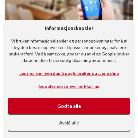
Elektriker Vestby – profesjonelle
Informasjonskapsler
elektrikertjenester for bolig og bedrift
Vi bruker informasjonskapsler og personopplysninger for å gi
Trenger du elektriker i Vestby? Nordre Follo Elektriske
deg den beste opplevelsen, tilpasse annonser og analysere
tilbyr el-sjekk, elbillader, smarthus og oppgradering av
brukeratferd. Ved å samtykke, godtar du at vi og Google bruker
sikringsskap. Profesjonell service nær deg.
dataene dine til personlig tilpasning av annonser.
Les mer
Les mer om hvordan Google bruker dataene dine
Googles personvernerklæring
Godta alle
Avslå alle