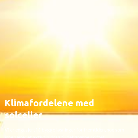
Klimafordelene med
solceller
Vi er engasjert i å bygge løsninger for fremtiden, noe som
innebærer et aktivt bidrag til det grønne skiftet.