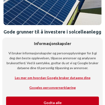
Gode grunner til å investere i solcelleanlegg
Det er mange gode grunner til at solcelleanlegg har blitt en
Informasjonskapsler
attraktiv løsning for næringsbygg:
Vi bruker informasjonskapsler og personopplysninger for å gi
Bedre energimerking og grønn profil:
Solcelleanlegg
deg den beste opplevelsen, tilpasse annonser og analysere
forbedrer byggets energimerking og gir bedriften en
brukeratferd. Ved å samtykke, godtar du at vi og Google bruker
sterkere bærekraftsprofil.
dataene dine til personlig tilpasning av annonser.
Uavhengighet fra strømstøtte:
Næringsbygg får ikke
strømstøtte på samme måte som boliger, så egen
Les mer om hvordan Google bruker dataene dine
energiproduksjon blir ekstra lønnsom.
Økt eiendomsverdi:
Installasjon av solcelleanlegg kan øke
Googles personvernerklæring
verdien på bygget.
Snøsmelting:
Solceller kan bidra til å smelte snø på taket,
noe som reduserer vedlikeholdsbehovet.
Godta alle